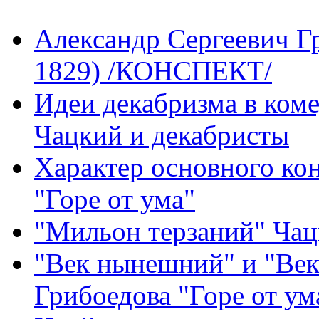
Александр Сергеевич Гр
1829) /КОНСПЕКТ/
Идеи декабризма в коме
Чацкий и декабристы
Характер основного ко
"Горе от ума"
"Мильон терзаний" Чац
"Век нынешний" и "Век
Грибоедова "Горе от ум