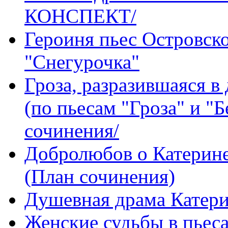
КОНСПЕКТ/
Героиня пьес Островско
"Снегурочка"
Гроза, разразившаяся в
(по пьесам "Гроза" и "
сочинения/
Добролюбов о Катерине
(План сочинения)
Душевная драма Катер
Женские судьбы в пьеса