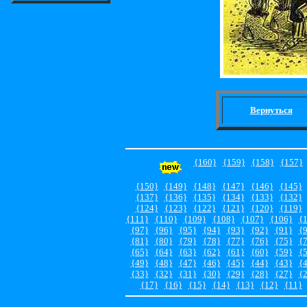
Вернуться
{160}
{159}
{158}
{157}
{150}
{149}
{148}
{147}
{146}
{145}
{137}
{136}
{135}
{134}
{133}
{132}
{124}
{123}
{122}
{121}
{120}
{119}
{111}
{110}
{109}
{108}
{107}
{106}
{
{97}
{96}
{95}
{94}
{93}
{92}
{91}
{
{81}
{80}
{79}
{78}
{77}
{76}
{75}
{
{65}
{64}
{63}
{62}
{61}
{60}
{59}
{
{49}
{48}
{47}
{46}
{45}
{44}
{43}
{
{33}
{32}
{31}
{30}
{29}
{28}
{27}
{
{17}
{16}
{15}
{14}
{13}
{12}
{11}