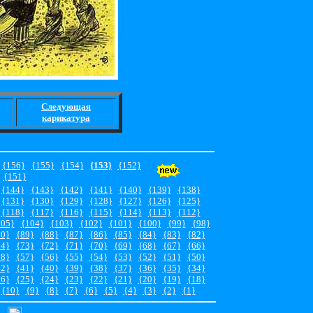
Следующая
карикатура
{156}
{155}
{154}
{153}
{152}
{151}
{144}
{143}
{142}
{141}
{140}
{139}
{138}
{131}
{130}
{129}
{128}
{127}
{126}
{125}
{118}
{117}
{116}
{115}
{114}
{113}
{112}
105}
{104}
{103}
{102}
{101}
{100}
{99}
{98}
90}
{89}
{88}
{87}
{86}
{85}
{84}
{83}
{82}
74}
{73}
{72}
{71}
{70}
{69}
{68}
{67}
{66}
58}
{57}
{56}
{55}
{54}
{53}
{52}
{51}
{50}
42}
{41}
{40}
{39}
{38}
{37}
{36}
{35}
{34}
26}
{25}
{24}
{23}
{22}
{21}
{20}
{19}
{18}
{10}
{9}
{8}
{7}
{6}
{5}
{4}
{3}
{2}
{1}