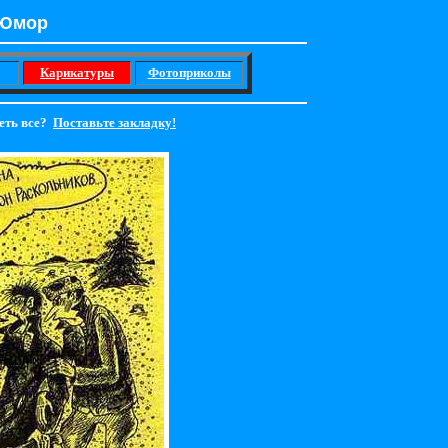
Юмор
Карикатуры
Фотоприколы
еть все?
Поставьте закладку!